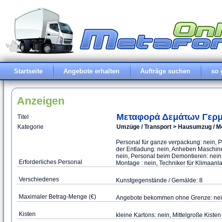
Startseite
Angebote erhalten
Aufträge suchen
so 
Anzeigen
Μεταφορά Δεμάτων Γερμ
Titel
Kategorie
Umzüge / Transport > Hausumzug / Mö
Personal für ganze verpackung: nein, P
der Entladung: nein, Anheben Maschine
nein, Personal beim Demontieren: nein,
Erforderliches Personal
Montage : nein, Techniker für Klimaanl
Verschiedenes
Kunstgegenstände / Gemälde: 8
Maximaler Betrag-Menge (€)
Angebote bekommen ohne Grenze: ne
Kisten
kleine Kartons: nein, Mittelgroße Kist