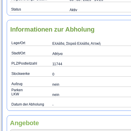
Status
Aktiv
Informationen zur Abholung
Lage/Ort
Ελλάδα, Στερεά Ελλάδα, Αττική
Stadt/Ort
Αθήνα
PLZ/Postleitzahl
11744
Stockwerke
0
Aufzug
nein
Parken
LKW
nein
Datum der Abholung
-
Angebote